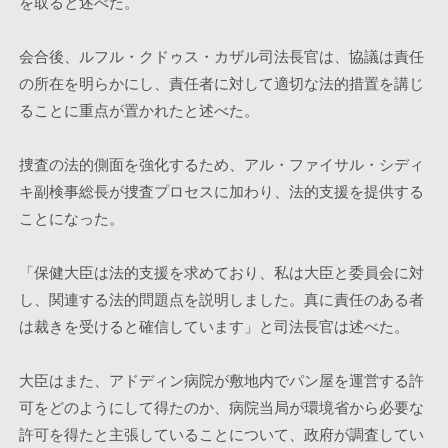
を取ると述べた。
会合後、ルフル・クドゥス・カザル司法長官は、協議は責任
の所在を明らかにし、責任者に対して適切な法的措置を講じ
ることに重点が置かれたと述べた。
捜査の法的側面を強化するため、アル・ファイサル・シディ
キ副検事総長が捜査プロセスに加わり、法的支援を提供する
ことになった。
「保健大臣は法的支援を求めており、私は大臣と委員会に対
し、関連する法的問題点を説明しました。真に責任のある者
は裁きを受けると確信しています」と司法長官は述べた。
大臣はまた、アドディン病院が敷地内でパン屋を運営する許
可をどのようにして得たのか、病院当局が環境省から必要な
許可を得たと主張していることについて、政府が調査してい