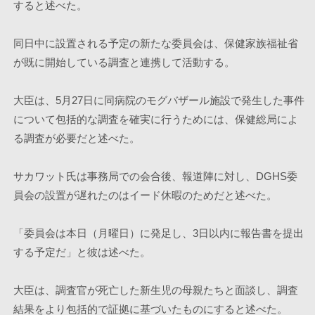
すると述べた。
同日中に設置される予定の新たな委員会は、保健家族福祉省
が既に開始している調査と連携して活動する。
大臣は、5月27日に同病院のモグバザール施設で発生した事件
について包括的な調査を確実に行うためには、保健総局によ
る調査が必要だと述べた。
サカワット氏は事務局での会合後、報道陣に対し、DGHS委
員会の設置が遅れたのはイード休暇のためだと述べた。
「委員会は本日（月曜日）に発足し、3日以内に報告書を提出
する予定だ」と彼は述べた。
大臣は、調査官が死亡した新生児の母親たちと面談し、調査
結果をより包括的で証拠に基づいたものにすると述べた。