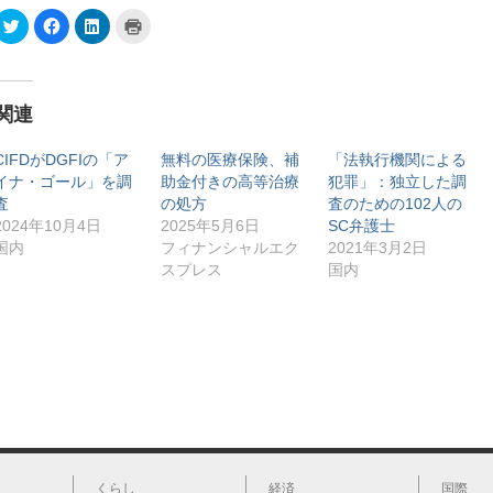
ク
F
ク
ク
リ
a
リ
リ
ッ
c
ッ
ッ
ク
e
ク
ク
し
b
し
し
て
o
て
て
T
o
L
印
関連
w
k
i
刷
i
で
n
(
t
共
k
新
t
有
e
し
CIFDがDGFIの「ア
無料の医療保険、補
「法執行機関による
e
す
d
い
イナ・ゴール」を調
助金付きの高等治療
犯罪」：独立した調
r
る
I
ウ
で
に
n
ィ
査
の処方
査のための102人の
共
は
で
ン
有
ク
共
ド
2024年10月4日
2025年5月6日
SC弁護士
(
リ
有
ウ
国内
フィナンシャルエク
2021年3月2日
新
ッ
(
で
し
ク
新
開
スプレス
国内
い
し
し
き
ウ
て
い
ま
ィ
く
ウ
す
ン
だ
ィ
)
ド
さ
ン
ウ
い
ド
で
(
ウ
開
新
で
き
し
開
ま
い
き
す
ウ
ま
)
ィ
す
ン
)
ド
ウ
で
開
くらし
経済
国際