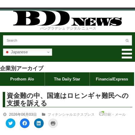
バングラデシュ デジタル ニュース
Japanese
企業別アーカイブ
Prothom Alo
The Daily Star
FinancialExpress
資金難の中、国連はロヒンギャ難民への
支援を訴える
2026年06月03日
フィナンシャルエクスプレス
印刷・メール
ク
F
ク
ク
リ
a
リ
リ
ッ
c
ッ
ッ
ク
e
ク
ク