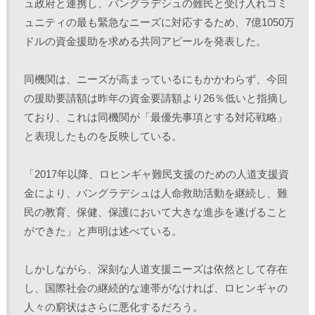
ュ政府と連携し、バングラデシュの難民と受け入れコミ
ュニティの最も緊急なニーズに対応するため、7億1050万
ドルの資金援助を求める共同アピールを発表した。
同機関は、ニーズが高まっているにもかかわらず、今回
の援助要請額は昨年の資金要請額より26％低いと指摘し
ており、これは同機関が「最優先事項とする対応戦略」
と表現したものを反映している。
「2017年以降、ロヒンギャ難民支援のための人道支援資
金により、バングラデシュは人命救助活動を継続し、難
民の教育、保健、保護において大きな進歩を遂げること
ができた」と声明は述べている。
しかしながら、深刻な人道支援ニーズは依然として存在
し、国際社会の継続的な連帯がなければ、ロヒンギャの
人々の窮状はさらに悪化するだろう。