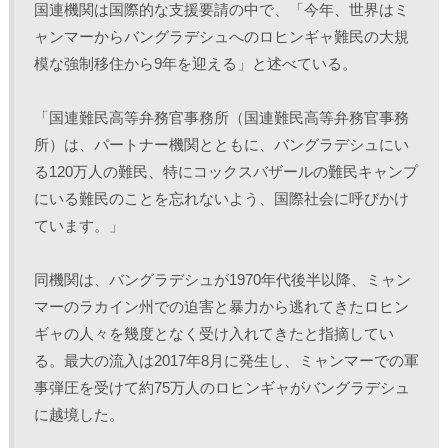
国連機関は国際的な支援要請の中で、「今年、世界はミ
ャンマーからバングラデシュへのロヒンギャ難民の大規
模な強制移住から9年を迎える」と述べている。
「国連難民高等弁務官事務所（国連難民高等弁務官事務
所）は、パートナー機関とともに、バングラデシュにい
る120万人の難民、特にコックスバザールの難民キャンプ
にいる難民のことを忘れないよう、国際社会に呼びかけ
ています。」
同機関は、バングラデシュが1970年代後半以降、ミャン
マーのラカイン州での迫害と暴力から逃れてきたロヒン
ギャの人々を幾度となく受け入れてきたと指摘してい
る。最大の流入は2017年8月に発生し、ミャンマーでの軍
事弾圧を受けて約75万人のロヒンギャがバングラデシュ
に越境した。