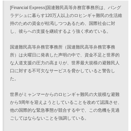
し
b
し
し
て
o
て
て
[Financial Express]国連難民高等弁務官事務所は、バング
T
o
L
印
w
k
i
刷
ラデシュに暮らす120万人以上のロヒンギャ難民の生活維
i
で
n
(
t
共
k
新
持のための資金が枯渇しつつあるため、国際社会に対
t
有
e
し
e
す
d
い
r
る
I
ウ
し、彼らへの支援を継続するよう強く求めている。
で
に
n
ィ
共
は
で
ン
有
ク
共
ド
(
リ
有
ウ
国連難民高等弁務官事務所（国連難民高等弁務官事務
新
ッ
(
で
し
ク
新
開
所）は火曜日に発表した声明の中で、資金不足と世界的
い
し
し
き
ウ
て
い
ま
ィ
く
ウ
す
な人道支援の圧力の高まりが、世界最大規模の避難民人
ン
だ
ィ
)
ド
さ
ン
口に対する不可欠なサービスを脅かしていると警告し
ウ
い
ド
で
(
ウ
た。
開
新
で
き
し
開
ま
い
き
す
ウ
ま
)
ィ
す
世界がミャンマーからのロヒンギャ難民の大規模な避難
ン
)
ド
から9周年を迎えようとしていることを改めて認識させ、
ウ
で
他の国際的な緊急事態が競合する中で、この危機を見過
開
き
ごしてはならないことを強調している。
ま
す
)