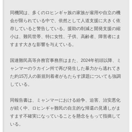
同機関は、多くのロヒンギャ族の家族が雇用や自立の機
会が限られている中で、依然として人道支援に大きく依
存していると警告している。援助の削減と開発支援の縮
小は、難民世帯、特に女性、子供、高齢者、障害者にま
すます大きな影響を与えている。
国連難民高等弁務官事務所はまた、2024年初頭以降、ミ
ャンマーのラカイン州で再び発生した暴力から逃れてき
た約15万人の新規到着者がもたらす課題についても強調
している。
同報告書は、ミャンマーにおける紛争、迫害、治安悪化
が続く中、ロヒンギャ難民の自主的な帰還の見通しがま
すます不確実になっていることを懸念をもって指摘して
いる。