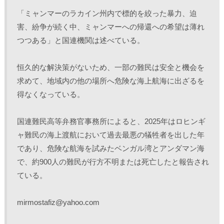
「ミャンマーのラカイン州内で標的を絞った暴力、迫
害、紛争が続く中、ミャンマーへの帰還への希望は薄れ
つつある」と国連機関は述べている。
恒久的な解決策がないため、一部の難民は安全と機会を
求めて、地域内の他の場所へ危険な海上航海に出ざるを
得なくなっている。
国連難民高等弁務官事務所によると、2025年はロヒンギ
ャ難民の海上渡航において過去最悪の犠牲者を出した年
であり、危険な航海を試みたベンガル湾とアンダマン海
で、約900人の難民が行方不明または死亡したと報告され
ている。
mirmostafiz@yahoo.com