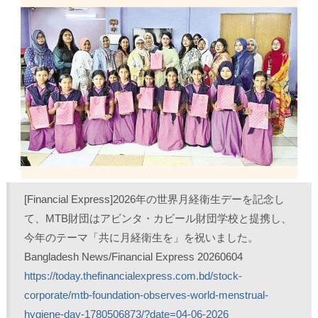
T
o
L
印
w
k
i
刷
i
で
n
(
t
共
k
新
t
有
e
し
e
す
d
い
r
る
I
ウ
で
に
n
ィ
共
は
で
ン
有
ク
共
ド
(
リ
有
ウ
新
ッ
(
で
し
ク
新
開
い
し
し
き
ウ
て
い
ま
ィ
く
ウ
す
ン
だ
ィ
)
ド
さ
ン
ウ
い
ド
で
(
ウ
開
新
で
き
し
開
ま
い
き
[Financial Express]2026年の世界月経衛生デーを記念し
す
ウ
ま
)
ィ
す
ン
)
て、MTB財団はアビンタ・カビール財団学校と提携し、
ド
ウ
今年のテーマ「共に月経衛生を」を祝いました。 
で
開
Bangladesh News/Financial Express 20260604
き
ま
https://today.thefinancialexpress.com.bd/stock-
す
)
corporate/mtb-foundation-observes-world-menstrual-
hygiene-day-1780506873/?date=04-06-2026