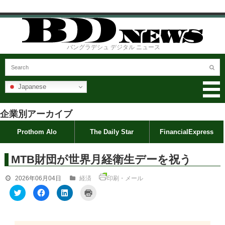
バングラデシュ デジタル ニュース
Japanese
企業別アーカイブ
Prothom Alo
The Daily Star
FinancialExpress
MTB財団が世界月経衛生デーを祝う
2026年06月04日
経済
印刷・メール
ク
F
ク
ク
リ
a
リ
リ
ッ
c
ッ
ッ
ク
e
ク
ク
し
b
し
し
て
o
て
て