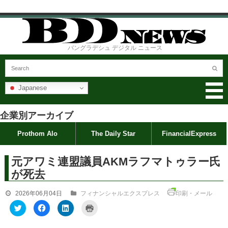
バングラデシュ デジタル ニュース
Japanese
企業別アーカイブ
Prothom Alo
The Daily Star
FinancialExpress
元アワミ連盟議員AKMラフマトゥラー氏
が死去
2026年06月04日
フィナンシャルエクスプレス
印刷・メール
ク
F
ク
ク
リ
a
リ
リ
ッ
c
ッ
ッ
ク
e
ク
ク