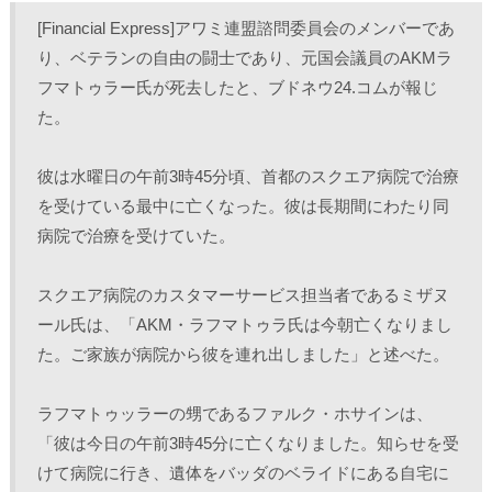
し
b
し
し
て
o
て
て
[Financial Express]アワミ連盟諮問委員会のメンバーであ
T
o
L
印
w
k
i
刷
り、ベテランの自由の闘士であり、元国会議員のAKMラ
i
で
n
(
t
共
k
新
フマトゥラー氏が死去したと、ブドネウ24.コムが報じ
t
有
e
し
e
す
d
い
r
る
I
ウ
た。
で
に
n
ィ
共
は
で
ン
有
ク
共
ド
(
リ
有
ウ
彼は水曜日の午前3時45分頃、首都のスクエア病院で治療
新
ッ
(
で
し
ク
新
開
を受けている最中に亡くなった。彼は長期間にわたり同
い
し
し
き
ウ
て
い
ま
ィ
く
ウ
す
病院で治療を受けていた。
ン
だ
ィ
)
ド
さ
ン
ウ
い
ド
で
(
ウ
スクエア病院のカスタマーサービス担当者であるミザヌ
開
新
で
き
し
開
ール氏は、「AKM・ラフマトゥラ氏は今朝亡くなりまし
ま
い
き
す
ウ
ま
)
ィ
す
た。ご家族が病院から彼を連れ出しました」と述べた。
ン
)
ド
ウ
で
ラフマトゥッラーの甥であるファルク・ホサインは、
開
き
「彼は今日の午前3時45分に亡くなりました。知らせを受
ま
す
)
けて病院に行き、遺体をバッダのベライドにある自宅に