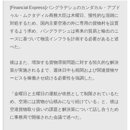
し
b
し
し
て
o
て
て
[Financial Express]バングラデシュのカンダカル・アブド
T
o
L
印
w
k
i
刷
ゥル・ムクタディル商務大臣は木曜日、慢性的な混雑に
i
で
n
(
t
共
k
新
対処するため、国内主要空港の外に専用の貨物村を設置
t
有
e
し
e
す
d
い
r
る
I
ウ
するよう求め、バングラデシュは将来の貿易と輸出のニ
で
に
n
ィ
共
は
で
ン
ーズに基づいて物流インフラを計画する必要があると述
有
ク
共
ド
(
リ
有
ウ
べた。
新
ッ
(
で
し
ク
新
開
い
し
し
き
ウ
て
い
ま
ィ
く
ウ
す
彼はまた、増加する貨物滞留問題に対する恒久的な解決
ン
だ
ィ
)
ド
さ
ン
策が実施されるまで、週休日中も税関および関連貨物サ
ウ
い
ド
で
(
ウ
ービスを稼働させ続ける必要性を強調した。
開
新
で
き
し
開
ま
い
き
す
ウ
ま
)
ィ
す
「金曜日と土曜日の運航が依然として制限されているた
ン
)
ド
め、空港には貨物が山積みになり続けている」と、彼は
ウ
で
空港貨物取り扱いの課題と解決策について話し合うため
開
き
に事務局で開催された会議で述べた。
ま
す
)