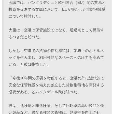
会議では、バングラデシュと欧州連合（EU）間の貿易と
投資を促進する文脈において、EUが提起した非関税障壁
について検討した。
大臣は、空港は保管施設ではなく、通過点として機能す
るべきだと述べた。 
しかし、空港での貨物の長期滞留は、業務上のボトルネ
ックを生み出し、利用可能なスペースへの圧力を高めて
いる、と彼は指摘した。 
「今後10年間の需要を考慮すると、空港の外に近代的で
安全な保管施設を備えた独立した貨物集積地を開発する
必要がある」とムクタディル氏は述べた。
彼は、危険物と非危険物、そして回転率の高い製品と低
い製品など、異なる種類の貨物は、効率性を向上させ、