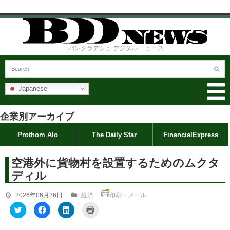
バングラデシュ デジタル ニュース
Japanese
企業別アーカイブ
Prothom Alo
The Daily Star
FinancialExpress
空港外に貨物村を設置するためのムクタ
ディル
2026年06月26日
経済
印刷・メール
ク
F
ク
ク
リ
a
リ
リ
ッ
c
ッ
ッ
ク
e
ク
ク