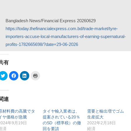
Bangladesh News/Financial Express 20260629
https://today.thefinancialexpress.com.bd/trade-market/tyre-
importers-accuse-local-manufacturers-of-earning-supernatural-
profits-1782665698/?date=29-06-2026
共有
ク
F
ク
ク
リ
a
リ
リ
ッ
c
ッ
ッ
ク
e
ク
ク
し
b
し
し
て
o
て
て
T
o
L
印
関連
w
k
i
刷
i
で
n
(
t
共
k
新
t
有
e
し
原材料費の高騰でタ
タイヤ輸入業者は、
需要と輸出増でゴム
e
す
d
い
イヤ価格が急騰
提案されている20％
生産拡大
r
る
I
ウ
で
に
n
ィ
2024年9月19日
のSD（標準税）の撤
2022年2月18日
共
は
で
ン
有
ク
共
ド
経済
回を要請
経済