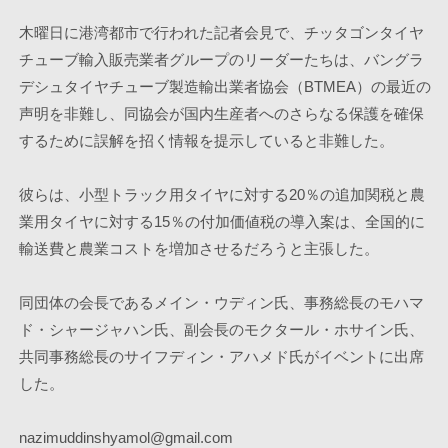
木曜日に港湾都市で行われた記者会見で、チッタゴンタイヤ
チューブ輸入販売業者グループのリーダーたちは、バングラ
デシュタイヤチューブ製造輸出業者協会（BTMEA）の最近の
声明を非難し、同協会が国内生産者へのさらなる保護を確保
するために誤解を招く情報を提示していると非難した。
彼らは、小型トラック用タイヤに対する20％の追加関税と農
業用タイヤに対する15％の付加価値税の導入案は、全国的に
輸送費と農業コストを増加させるだろうと主張した。
同団体の会長であるメイン・ウディン氏、事務総長のモハマ
ド・シャージャハン氏、副会長のモクタール・ホサイン氏、
共同事務総長のサイフディン・アハメド氏がイベントに出席
した。 
nazimuddinshyamol@gmail.com