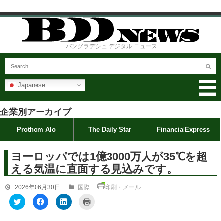
バングラデシュ デジタル ニュース
Japanese
企業別アーカイブ
Prothom Alo
The Daily Star
FinancialExpress
ヨーロッパでは1億3000万人が35℃を超
える気温に直面する見込みです。
2026年06月30日
国際
印刷・メール
ク
F
ク
ク
リ
a
リ
リ
ッ
c
ッ
ッ
ク
e
ク
ク