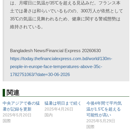
は、月曜日に気温が35℃を超える見込みだ。フランス本
土では暑さは和らいでいるものの、300万人が依然として
35℃の気温に見舞われるため、健康に関する警戒態勢は
維持されている。
Bangladesh News/Financial Express 20260630
https://today.thefinancialexpress.com.bd/world/130m-
people-in-europe-face-temperatures-above-35c-
1782751063/?date=30-06-2026
関連
中央アジアで春の猛
猛暑は明日まで続く
今後4年間で平均気
暑が記録を更新
2025年4月26日
温が1.5℃を超える
2025年5月20日
国内
可能性が高い
国際
2025年5月29日
国際