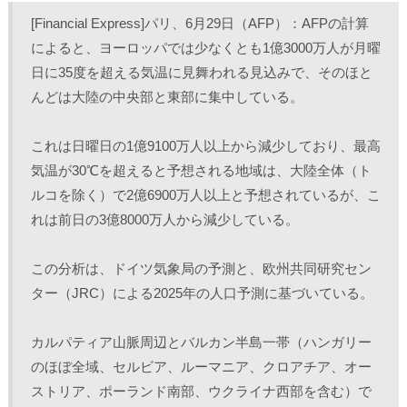
し
b
し
し
て
o
て
て
[Financial Express]パリ、6月29日（AFP）：AFPの計算
T
o
L
印
w
k
i
刷
によると、ヨーロッパでは少なくとも1億3000万人が月曜
i
で
n
(
t
共
k
新
日に35度を超える気温に見舞われる見込みで、そのほと
t
有
e
し
e
す
d
い
r
る
I
ウ
んどは大陸の中央部と東部に集中している。
で
に
n
ィ
共
は
で
ン
有
ク
共
ド
(
リ
有
ウ
これは日曜日の1億9100万人以上から減少しており、最高
新
ッ
(
で
し
ク
新
開
気温が30℃を超えると予想される地域は、大陸全体（ト
い
し
し
き
ウ
て
い
ま
ィ
く
ウ
す
ルコを除く）で2億6900万人以上と予想されているが、こ
ン
だ
ィ
)
ド
さ
ン
れは前日の3億8000万人から減少している。
ウ
い
ド
で
(
ウ
開
新
で
き
し
開
この分析は、ドイツ気象局の予測と、欧州共同研究セン
ま
い
き
す
ウ
ま
)
ィ
す
ター（JRC）による2025年の人口予測に基づいている。
ン
)
ド
ウ
で
カルパティア山脈周辺とバルカン半島一帯（ハンガリー
開
き
のほぼ全域、セルビア、ルーマニア、クロアチア、オー
ま
す
)
ストリア、ポーランド南部、ウクライナ西部を含む）で