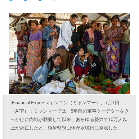
ッ
c
ッ
ッ
ク
e
ク
ク
し
b
し
し
て
o
て
て
T
o
L
印
w
k
i
刷
i
で
n
(
t
共
k
新
t
有
e
し
e
す
d
い
r
る
I
ウ
で
に
n
ィ
共
は
で
ン
有
ク
共
ド
(
リ
有
ウ
新
ッ
(
で
し
ク
新
開
い
し
し
き
ウ
て
い
ま
ィ
く
ウ
す
ン
だ
ィ
)
ド
さ
ン
ウ
い
ド
で
(
ウ
開
新
で
き
し
開
ま
い
き
[Financial Express]ヤンゴン（ミャンマー）、7月1日
す
ウ
ま
)
ィ
す
ン
)
（AFP）：ミャンマーでは、5年前の軍事クーデターをき
ド
ウ
っかけに内戦が勃発して以来、あらゆる勢力で10万人以
で
開
上が死亡したと、紛争監視団体が水曜日に発表した。
き
ま
す