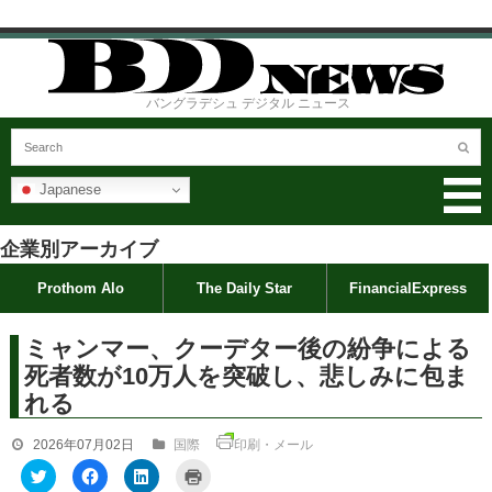
バングラデシュ デジタル ニュース
Japanese
企業別アーカイブ
Prothom Alo
The Daily Star
FinancialExpress
ミャンマー、クーデター後の紛争による
死者数が10万人を突破し、悲しみに包ま
れる
2026年07月02日
国際
印刷・メール
ク
F
ク
ク
リ
a
リ
リ