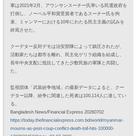
)
軍は2021年2月、アウンサンスーチー氏率いる民選政府を
打倒し、ノーベル平和賞受賞者であるスーチー氏を拘
束、ミャンマーにおける10年にわたる民主主義の試みを
終焉させた。
クーデター反対デモは治安部隊によって鎮圧されたが、
活動家たちは都市を離れ、民主化ゲリラ組織を結成し、
長年中央支配に抵抗してきた少数民族の軍隊と共闘し
た。
監視団体「武装紛争地域」の最新データによると、クー
デター以降、紛争に関連した死者は100,114人に達してい
る。 
Bangladesh News/Financial Express 20260702
https://today.thefinancialexpress.com.bd/world/myanmar-
mourns-as-post-coup-conflict-death-toll-hits-100000-