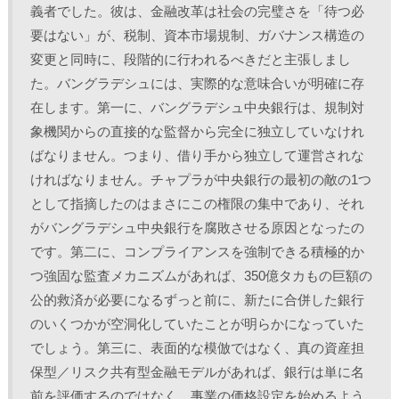
義者でした。彼は、金融改革は社会の完璧さを「待つ必
要はない」が、税制、資本市場規制、ガバナンス構造の
変更と同時に、段階的に行われるべきだと主張しまし
た。バングラデシュには、実際的な意味合いが明確に存
在します。第一に、バングラデシュ中央銀行は、規制対
象機関からの直接的な監督から完全に独立していなけれ
ばなりません。つまり、借り手から独立して運営されな
ければなりません。チャプラが中央銀行の最初の敵の1つ
として指摘したのはまさにこの権限の集中であり、それ
がバングラデシュ中央銀行を腐敗させる原因となったの
です。第二に、コンプライアンスを強制できる積極的か
つ強固な監査メカニズムがあれば、350億タカもの巨額の
公的救済が必要になるずっと前に、新たに合併した銀行
のいくつかが空洞化していたことが明らかになっていた
でしょう。第三に、表面的な模倣ではなく、真の資産担
保型／リスク共有型金融モデルがあれば、銀行は単に名
前を評価するのではなく、事業の価格設定を始めるよう