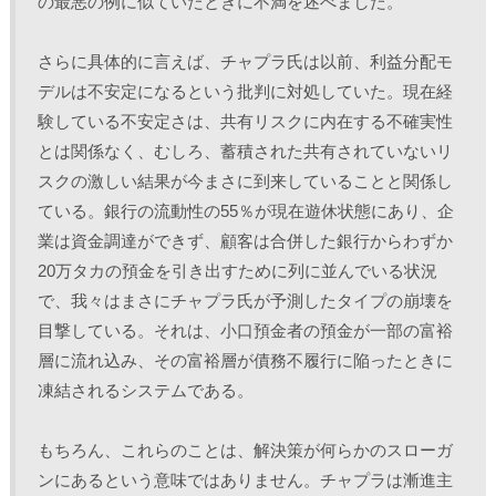
の最悪の例に似ていたときに不満を述べました。 
さらに具体的に言えば、チャプラ氏は以前、利益分配モ
デルは不安定になるという批判に対処していた。現在経
験している不安定さは、共有リスクに内在する不確実性
とは関係なく、むしろ、蓄積された共有されていないリ
スクの激しい結果が今まさに到来していることと関係し
ている。銀行の流動性の55％が現在遊休状態にあり、企
業は資金調達ができず、顧客は合併した銀行からわずか
20万タカの預金を引き出すために列に並んでいる状況
で、我々はまさにチャプラ氏が予測したタイプの崩壊を
目撃している。それは、小口預金者の預金が一部の富裕
層に流れ込み、その富裕層が債務不履行に陥ったときに
凍結されるシステムである。 
もちろん、これらのことは、解決策が何らかのスローガ
ンにあるという意味ではありません。チャプラは漸進主