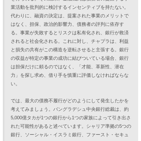
業活動を批判的に検討するインセンティブを持たない。
代わりに、融資の決定は、提案された事業のメリットで
はなく、担保、政治的影響力、債務者の評判に依存す
る。事業が失敗するとリスクは私有化され、銀行が救済
されると社会化される。これに対し、チャプラは、利益
と損失の共有がこの構造を逆転させると主張する。銀行
の収益が特定の事業の成功に結びついている場合、銀行
は担保だけに頼るのではなく、「才能、革新性、潜在
力」を探し求め、借り手を慎重に評価しなければならな
い。 
では、最大の債務不履行がどのようにして発生したかを
考えてみましょう。バングラデシュ中央銀行総裁は、約
5,000億タカが1つの銀行から1つの家族によって引き出さ
れた可能性があると述べています。シャリア準拠の5つの
銀行、ソーシャル・イスラミ銀行、ファースト・セキュ