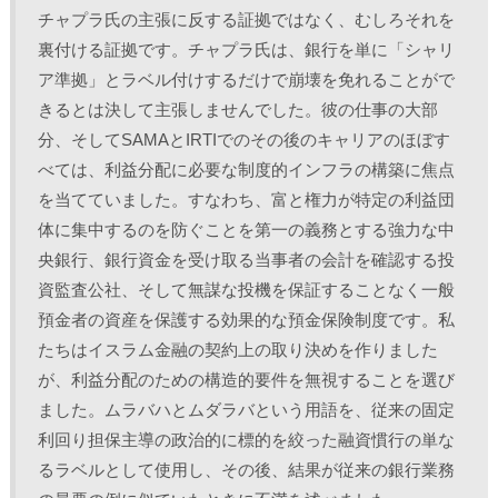
チャプラ氏の主張に反する証拠ではなく、むしろそれを
裏付ける証拠です。チャプラ氏は、銀行を単に「シャリ
ア準拠」とラベル付けするだけで崩壊を免れることがで
きるとは決して主張しませんでした。彼の仕事の大部
分、そしてSAMAとIRTIでのその後のキャリアのほぼす
べては、利益分配に必要な制度的インフラの構築に焦点
を当てていました。すなわち、富と権力が特定の利益団
体に集中するのを防ぐことを第一の義務とする強力な中
央銀行、銀行資金を受け取る当事者の会計を確認する投
資監査公社、そして無謀な投機を保証することなく一般
預金者の資産を保護する効果的な預金保険制度です。私
たちはイスラム金融の契約上の取り決めを作りました
が、利益分配のための構造的要件を無視することを選び
ました。ムラバハとムダラバという用語を、従来の固定
利回り担保主導の政治的に標的を絞った融資慣行の単な
るラベルとして使用し、その後、結果が従来の銀行業務