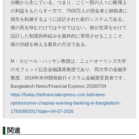
分離から生じている。つまり、ごく一部の人々に帳簿上
の利益をもたらす一方で、7500万人の預金者と納税者に
損失を転嫁するように設計された銀行システムである。
彼の死を悼むだけでは十分ではない。彼が生涯をかけて
設計した制度的枠組みを最終的に実現させることこそ、
彼の功績を称える最良の方法である。
M・カビール・ハッサン教授は、ニューオーリンズ大学
のモフェット記念金融講座教授であり、同大学の金融学
教授、2016年米州開発銀行イスラム金融賞受賞者です。 
Bangladesh News/Financial Express 20260704
https://today.thefinancialexpress.com.bd/views-
opinion/umer-chapras-warning-banking-in-bangladesh-
1783088391/?date=04-07-2026
関連