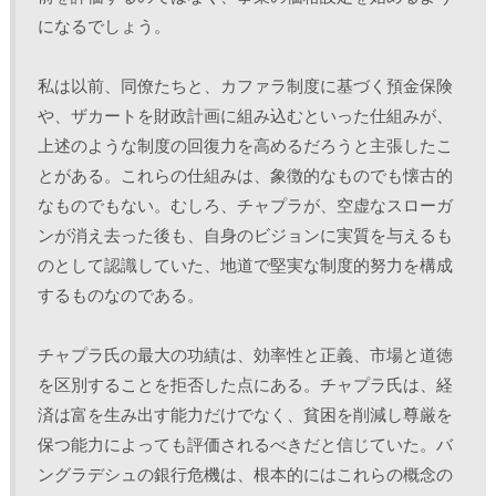
になるでしょう。 
私は以前、同僚たちと、カファラ制度に基づく預金保険
や、ザカートを財政計画に組み込むといった仕組みが、
上述のような制度の回復力を高めるだろうと主張したこ
とがある。これらの仕組みは、象徴的なものでも懐古的
なものでもない。むしろ、チャプラが、空虚なスローガ
ンが消え去った後も、自身のビジョンに実質を与えるも
のとして認識していた、地道で堅実な制度的努力を構成
するものなのである。 
チャプラ氏の最大の功績は、効率性と正義、市場と道徳
を区別することを拒否した点にある。チャプラ氏は、経
済は富を生み出す能力だけでなく、貧困を削減し尊厳を
保つ能力によっても評価されるべきだと信じていた。バ
ングラデシュの銀行危機は、根本的にはこれらの概念の