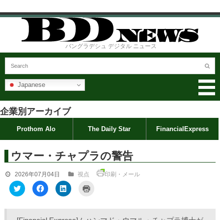
バングラデシュ デジタル ニュース
Japanese
企業別アーカイブ
Prothom Alo
The Daily Star
FinancialExpress
ウマー・チャプラの警告
2026年07月04日
視点
印刷・メール
ク
F
ク
ク
リ
a
リ
リ
ッ
c
ッ
ッ
ク
e
ク
ク
し
b
し
し
て
o
て
て