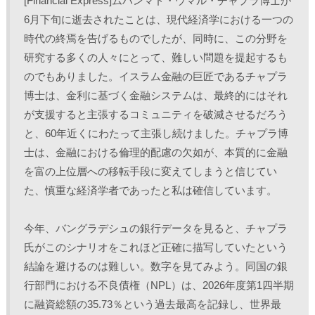
[Financial Express]ムハンマド・ウマル・チャプラ博士が
T
o
L
印
w
k
i
刷
6月下旬に逝去されたことは、現代経済学における一つの
i
で
n
(
t
共
k
新
時代の終焉を告げるものでしたが、同時に、この分野を
t
有
e
し
e
す
d
い
r
る
I
ウ
研究する多くの人々にとって、難しい問題を提起するも
で
に
n
ィ
共
は
で
ン
のでもありました。イスラム金融の巨匠であるチャプラ
有
ク
共
ド
(
リ
有
ウ
博士は、金利に基づく金融システムは、最終的にはそれ
新
ッ
(
で
し
ク
新
開
が支援すると主張するコミュニティを破滅させるだろう
い
し
し
き
ウ
て
い
ま
ィ
く
ウ
す
と、60年近くにわたって主張し続けました。チャプラ博
ン
だ
ィ
)
ド
さ
ン
士は、金融における倫理的配慮の欠如が、本質的に金融
ウ
い
ド
で
(
ウ
を富の上位層への移転手段に変えてしまうと信じてい
開
新
で
き
し
開
た、慎重な経済学者であったと私は確信しています。 
ま
い
き
す
ウ
ま
)
ィ
す
ン
)
ド
今年、バングラデシュの銀行データを見ると、チャプラ
ウ
で
氏がこのシナリオをこれほど正確に描写していたという
開
き
結論を避けるのは難しい。数字を見てみよう。同国の銀
ま
す
)
行部門における不良債権（NPL）は、2026年度第1四半期
に融資総額の35.73％という過去最高を記録し、世界最