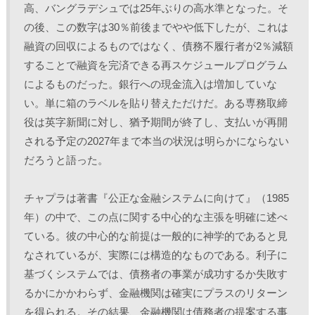
高、バングラデシュでは25年ぶりの高水準となった。そ
の後、この数字は30％前後までやや低下したが、これは
融資の回収によるものではなく、債務不履行者が2％減額
することで融資を完済できる再スケジュールプログラム
によるものだった。銀行への現金流入は増加していな
い。単に箱のラベルを貼り替えただけだ。ある専務取締
役は英字新聞に対し、猶予期間が終了し、支払いが再開
される予定の2027年まで本当の状況は明らかにならない
だろうと語った。 
チャプラは著書『公正な金融システムに向けて』（1985
年）の中で、この点に関する中心的な主張を明確に述べ
ている。彼の中心的な前提は一般的に神学的であると見
なされているが、実際には構造的なものである。利子に
基づくシステムでは、債務者の事業が成功するか失敗す
るかにかかわらず、金融機関は確実にプラスのリターン
を得られる。その結果、金融機関は債務者の提案する事