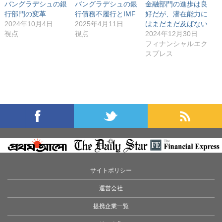
バングラデシュの銀
バングラデシュの銀
金融部門の進歩は良
行部門の変革
行債務不履行とIMF
好だが、潜在能力に
2024年10月4日
2025年4月11日
はまだまだ及ばない
視点
視点
2024年12月30日
フィナンシャルエク
スプレス
サイトポリシー
運営会社
提携企業一覧