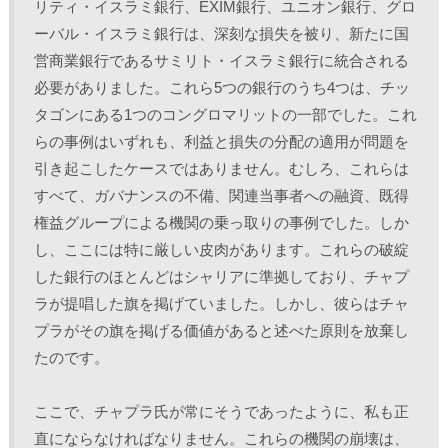
リティ・イスラミ銀行、EXIM銀行、ユニオン銀行、グロ
ーバル・イスラミ銀行は、深刻な損失を被り、新たに国
営商業銀行であるサミリト・イスラミ銀行に統合される
必要がありました。これら5つの銀行のうち4つは、チッ
タゴンにある1つのコングロマリットの一部でした。これ
らの事例はいずれも、利益と損失の分配の適用が問題を
引き起こしたケースではありません。むしろ、これらは
すべて、ガバナンスの不備、関連当事者への融資、既得
権益グループによる機関の乗っ取りの事例でした。しか
し、ここには特に厳しい皮肉があります。これらの破綻
した銀行のほとんどはシャリアに準拠しており、チャプ
ラが提唱した旗を掲げていました。しかし、彼らはチャ
プラがその旗を掲げる価値があると述べた原則を放棄し
たのです。 
ここで、チャプラ氏が常にそうであったように、私も正
直にならなければなりません。これらの機関の崩壊は、