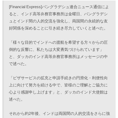
し
b
し
し
て
o
て
て
[Financial Express]バングラデシュ連合ニュース通信によ
T
o
L
印
w
k
i
刷
ると、インド高等弁務官事務所は金曜日、バングラデシ
i
で
n
(
t
共
k
新
ュとインド間の人的交流を強化し、両国間の永続的な友
t
有
e
し
e
す
d
い
r
る
I
ウ
好関係を深めることに引き続き尽力していくと述べた。
で
に
n
ィ
共
は
で
ン
有
ク
共
ド
(
リ
有
ウ
「様々な目的でインドへの渡航を希望する方々からの圧
新
ッ
(
で
し
ク
新
開
倒的な反響に、私たちは大変勇気づけられています」
い
し
し
き
ウ
て
い
ま
ィ
く
ウ
す
と、ダッカのインド高等弁務官事務所はメッセージの中
ン
だ
ィ
)
ド
さ
ン
で述べた。
ウ
い
ド
で
(
ウ
開
新
で
き
し
開
「ビザサービスの拡充と申請手続きの円滑化・利便性向
ま
い
き
す
ウ
ま
)
ィ
す
上に向けて努力を続ける中で、皆様のご理解とご協力に
ン
)
ド
心より感謝申し上げます」と、ダッカのインド大使館は
ウ
で
述べた。
開
き
ま
す
)
それから約2年後、インドは両国間の人的交流をさらに強