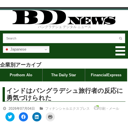
バングラデシュ デジタル ニュース
Japanese
企業別アーカイブ
Prothom Alo
The Daily Star
FinancialExpress
インドはバングラデシュ旅行者の反応に
勇気づけられた
2026年07月04日
フィナンシャルエクスプレス
印刷・メール
ク
F
ク
ク
リ
a
リ
リ
ッ
c
ッ
ッ
ク
e
ク
ク