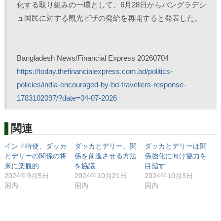
化する取り組みの一環として、6月28日からバングラデシ
ュ国民に対する観光ビザの発給を再開すると発表した。
Bangladesh News/Financial Express 20260704
https://today.thefinancialexpress.com.bd/politics-
policies/india-encouraged-by-bd-travellers-response-
1783102097/?date=04-07-2026
関連
インド特使、ダッカ
ダッカとデリー、関
ダッカとデリーは関
とデリーの関係の将
係を前進させる方法
係強化に向け協力を
来に楽観的
を協議
目指す
2024年9月5日
2024年10月21日
2024年10月3日
国内
国内
国内