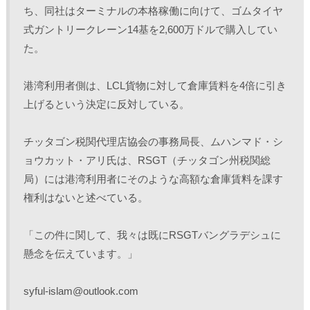
ち、同社はターミナルの本格稼働に向けて、ゴムタイヤ
式ガントリークレーン14基を2,600万ドルで購入してい
た。
港湾利用者側は、LCL貨物に対して倉庫賃料を4倍に引き
上げるという決定に反対している。
チッタゴン税関代理店協会の事務局長、ムハンマド・シ
ョウカット・アリ氏は、RSGT（チッタゴン州税関総
局）には港湾利用者にそのような高額な倉庫賃料を課す
権利はないと述べている。
「この件に関して、我々は既にRSGTバングラデシュに
懸念を伝えています。」 
syful-islam@outlook.com