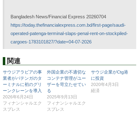
Bangladesh News/Financial Express 20260704
https://today.thefinancialexpress.com.bd/first-page/saudi-
operated-patenga-terminal-slaps-penal-rent-on-stockpiled-
cargoes-1783101827/?date=04-07-2026
関連
サウジアラビアの事
外国企業の不適切な
サウジ企業がCtg港
業者がパテンガのタ
コンテナ管理がユー
に投資
ーミナルに初のグリ
ザーを苛立たせてい
2020年4月3日
ーンクレーンを導入
る
経済
2026年6月24日
2025年9月13日
フィナンシャルエク
フィナンシャルエク
スプレス
スプレス