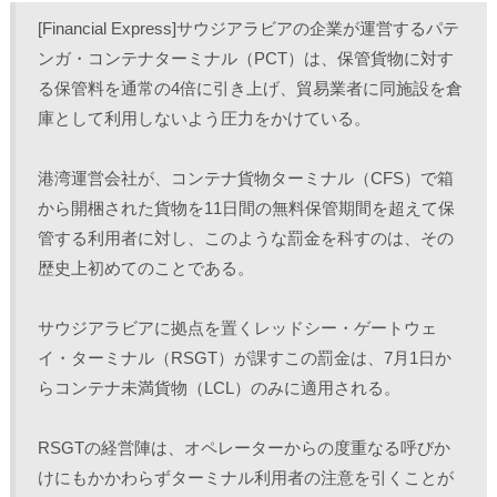
し
b
し
し
て
o
て
て
[Financial Express]サウジアラビアの企業が運営するパテ
T
o
L
印
w
k
i
刷
ンガ・コンテナターミナル（PCT）は、保管貨物に対す
i
で
n
(
t
共
k
新
る保管料を通常の4倍に引き上げ、貿易業者に同施設を倉
t
有
e
し
e
す
d
い
r
る
I
ウ
庫として利用しないよう圧力をかけている。 
で
に
n
ィ
共
は
で
ン
有
ク
共
ド
(
リ
有
ウ
港湾運営会社が、コンテナ貨物ターミナル（CFS）で箱
新
ッ
(
で
し
ク
新
開
から開梱された貨物を11日間の無料保管期間を超えて保
い
し
し
き
ウ
て
い
ま
ィ
く
ウ
す
管する利用者に対し、このような罰金を科すのは、その
ン
だ
ィ
)
ド
さ
ン
歴史上初めてのことである。
ウ
い
ド
で
(
ウ
開
新
で
き
し
開
サウジアラビアに拠点を置くレッドシー・ゲートウェ
ま
い
き
す
ウ
ま
)
ィ
す
イ・ターミナル（RSGT）が課すこの罰金は、7月1日か
ン
)
ド
らコンテナ未満貨物（LCL）のみに適用される。
ウ
で
開
き
RSGTの経営陣は、オペレーターからの度重なる呼びか
ま
す
)
けにもかかわらずターミナル利用者の注意を引くことが