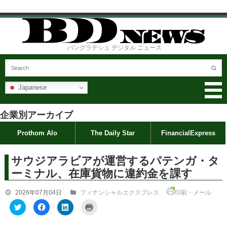
バングラデシュ デジタル ニュース
Japanese
企業別アーカイブ
Prothom Alo
The Daily Star
FinancialExpress
サウジアラビアが運営するパテンガ・タ
ーミナル、在庫貨物に違約金を課す
2026年07月04日
フィナンシャルエクスプレス
印刷・メール
ク
F
ク
ク
リ
a
リ
リ
ッ
c
ッ
ッ
ク
e
ク
ク