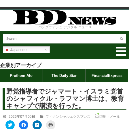
バングラデシュ デジタル ニュース
Japanese
企業別アーカイブ
Prothom Alo
The Daily Star
FinancialExpress
野党指導者でジャマート・イスラミ党首
のシャフィクル・ラフマン博士は、教育
キャンプで講演を行った。
2026年07月05日
フィナンシャルエクスプレス
印刷・メール
ク
F
ク
ク
リ
a
リ
リ