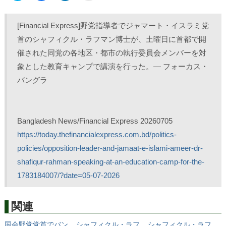
ッ
c
ッ
ッ
ク
e
ク
ク
し
b
し
し
て
o
て
て
[Financial Express]野党指導者でジャマート・イスラミ党
T
o
L
印
w
k
i
刷
首のシャフィクル・ラフマン博士が、土曜日に首都で開
i
で
n
(
t
共
k
新
催された同党の各地区・都市の執行委員会メンバーを対
t
有
e
し
e
す
d
い
r
る
I
ウ
象とした教育キャンプで講演を行った。— フォーカス・
で
に
n
ィ
共
は
で
ン
バングラ
有
ク
共
ド
(
リ
有
ウ
新
ッ
(
で
し
ク
新
開
い
し
し
き
ウ
て
い
ま
ィ
く
ウ
す
Bangladesh News/Financial Express 20260705
ン
だ
ィ
)
ド
さ
ン
https://today.thefinancialexpress.com.bd/politics-
ウ
い
ド
で
(
ウ
policies/opposition-leader-and-jamaat-e-islami-ameer-dr-
開
新
で
き
し
開
shafiqur-rahman-speaking-at-an-education-camp-for-the-
ま
い
き
す
ウ
ま
)
ィ
す
1783184007/?date=05-07-2026
ン
)
ド
ウ
で
開
関連
き
ま
す
国会野党党首でバン
シャフィクル・ラフ
シャフィクル・ラフ