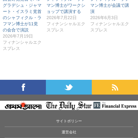
)
グラデシュ・ジャマ
マン博士がワークシ
マン博士が会議で講
ート・イスラミ党首
ョップで講演する
演
のシャフィクル・ラ
2026年7月22日
2026年6月3日
フマン博士が11党
フィナンシャルエク
フィナンシャルエク
の会合で演説
スプレス
スプレス
2026年7月19日
フィナンシャルエク
スプレス
サイトポリシー
運営会社