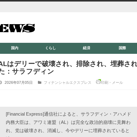
国内
くらし
経済
国際
ALはデリーで破壊され、排除され、埋葬さ
た：サラフディン
2026年07月05日
フィナンシャルエクスプレス
印刷・メール
[Financial Express]通信社によると、サラフディン・アハメド
内務大臣は、アワミ連盟（AL）は完全な政治的崩壊に見舞わ
れ、党は破壊され、消滅し、今やデリーに埋葬されていると