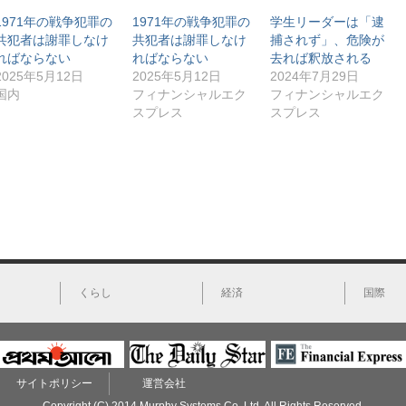
t
共
k
新
t
有
e
し
1971年の戦争犯罪の
1971年の戦争犯罪の
学生リーダーは「逮
e
す
d
い
共犯者は謝罪しなけ
共犯者は謝罪しなけ
捕されず」、危険が
r
る
I
ウ
で
に
n
ィ
ればならない
ればならない
去れば釈放される
共
は
で
ン
有
ク
共
ド
2025年5月12日
2025年5月12日
2024年7月29日
(
リ
有
ウ
国内
フィナンシャルエク
フィナンシャルエク
新
ッ
(
で
し
ク
新
開
スプレス
スプレス
い
し
し
き
ウ
て
い
ま
ィ
く
ウ
す
ン
だ
ィ
)
ド
さ
ン
ウ
い
ド
で
(
ウ
開
新
で
き
し
開
ま
い
き
す
ウ
ま
)
ィ
す
ン
)
ド
ウ
で
開
くらし
経済
国際
き
ま
す
)
サイトポリシー
運営会社
Copyright (C) 2014 Murphy Systems Co.,Ltd. All Rights Reserved.