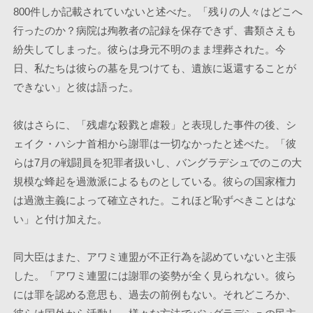
800件しか記載されていないと述べた。「残りの人々はどこへ
行ったのか？病院は殉教者の記録を保存できず、書類さえも
紛失してしまった。彼らは身元不明のまま埋葬された。今
日、私たちは彼らの墓を見つけても、遺族に返還することが
できない」と彼は語った。
彼はさらに、「残虐な殺戮と虐殺」と表現した事件の後、シ
ェイク・ハシナ首相から謝罪は一切なかったと述べた。「彼
らは7月の戦闘員を犯罪者扱いし、バングラデシュでのこの大
規模な蜂起を過激派によるものとしている。彼らの国家権力
は過激主義によって確立された。これほど恥ずべきことはな
い」と付け加えた。
同大臣はまた、アワミ連盟が不正行為を認めていないと主張
した。「アワミ連盟には謝罪の姿勢が全く見られない。彼ら
には罪を認める意思も、過去の前例もない。それどころか、