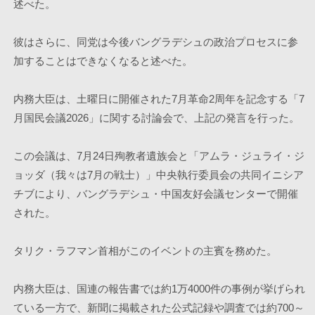
述べた。
彼はさらに、同党は今後バングラデシュの政治プロセスに参
加することはできなくなると述べた。
内務大臣は、土曜日に開催された7月革命2周年を記念する「7
月国民会議2026」に関する討論会で、上記の発言を行った。
この会議は、7月24日殉教者遺族会と「アムラ・ジュライ・ジ
ョッダ（我々は7月の戦士）」中央執行委員会の共同イニシア
チブにより、バングラデシュ・中国友好会議センターで開催
された。 
タリク・ラフマン首相がこのイベントの主賓を務めた。
内務大臣は、国連の報告書では約1万4000件の事例が挙げられ
ている一方で、新聞に掲載された公式記録や調査では約700～