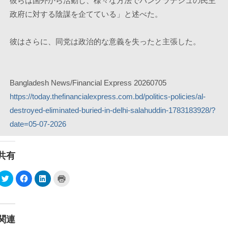
彼らは国外から活動し、様々な方法でバングラデシュの民主
政府に対する陰謀を企てている」と述べた。
彼はさらに、同党は政治的な意義を失ったと主張した。
Bangladesh News/Financial Express 20260705
https://today.thefinancialexpress.com.bd/politics-policies/al-
destroyed-eliminated-buried-in-delhi-salahuddin-1783183928/?
date=05-07-2026
共有
ク
F
ク
ク
リ
a
リ
リ
ッ
c
ッ
ッ
ク
e
ク
ク
し
b
し
し
て
o
て
て
T
o
L
印
関連
w
k
i
刷
i
で
n
(