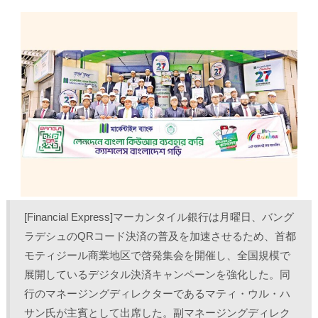
し
b
し
し
て
o
て
て
T
o
L
印
w
k
i
刷
i
で
n
(
t
共
k
新
t
有
e
し
e
す
d
い
r
る
I
ウ
で
に
n
ィ
共
は
で
ン
有
ク
共
ド
(
リ
有
ウ
新
ッ
(
で
し
ク
新
開
い
し
し
き
ウ
て
い
ま
ィ
く
ウ
す
ン
だ
ィ
)
ド
さ
ン
ウ
い
ド
で
(
ウ
開
新
で
き
し
開
ま
い
き
[Financial Express]マーカンタイル銀行は月曜日、バング
す
ウ
ま
)
ィ
す
ン
)
ラデシュのQRコード決済の普及を加速させるため、首都
ド
ウ
モティジール商業地区で啓発集会を開催し、全国規模で
で
開
展開しているデジタル決済キャンペーンを強化した。同
き
ま
行のマネージングディレクターであるマティ・ウル・ハ
す
)
サン氏が主賓として出席した。副マネージングディレク