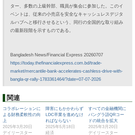
ター、多数の上級幹部、職員が集会に参加した。このイ
ベントは、従来の小売店を安全なキャッシュレスデジタ
ルハブへと移行させるという、同行の全国的な取り組み
の最新段階を示すものである。
Bangladesh News/Financial Express 20260707
https://today.thefinancialexpress.com.bd/trade-
market/mercantile-bank-accelerates-cashless-drive-with-
bangla-qr-rally-1783361464/?date=07-07-2026
関連
コラボレーションに
障害にもかかわらず
すべての金融機関に
よる財務柔軟性の向
LDC卒業を進めなけ
バングラ語QRコー
上
ればならない
ドの統合を拡大
2025年3月20日
2025年5月18日
2025年3月20日
デイリースター
経済
デイリースター