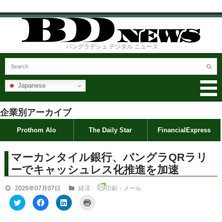
バングラデシュ デジタル ニュース
Japanese
企業別アーカイブ
Prothom Alo
The Daily Star
FinancialExpress
マーカンタイル銀行、バングラQRラリ
ーでキャッシュレス化推進を加速
2026年07月07日
経済
印刷・メール
ク
F
ク
ク
リ
a
リ
リ
ッ
c
ッ
ッ
ク
e
ク
ク