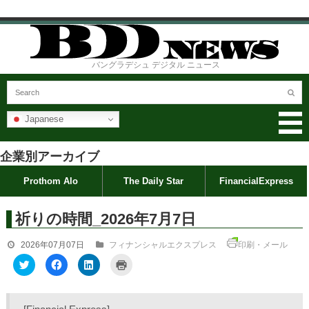
バングラデシュ デジタル ニュース
Japanese
企業別アーカイブ
Prothom Alo
The Daily Star
FinancialExpress
祈りの時間_2026年7月7日
2026年07月07日
フィナンシャルエクスプレス
印刷・メール
ク
F
ク
ク
リ
a
リ
リ
ッ
c
ッ
ッ
ク
e
ク
ク
し
b
し
し
て
o
て
て