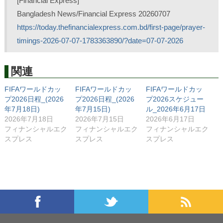
[Financial Express]
T
o
L
印
w
k
i
刷
Bangladesh News/Financial Express 20260707
i
で
n
(
t
共
k
新
https://today.thefinancialexpress.com.bd/first-page/prayer-
t
有
e
し
e
す
d
い
r
る
I
ウ
timings-2026-07-07-1783363890/?date=07-07-2026
で
に
n
ィ
共
は
で
ン
有
ク
共
ド
(
リ
有
ウ
新
ッ
(
で
関連
し
ク
新
開
い
し
し
き
ウ
て
い
ま
FIFAワールドカッ
FIFAワールドカッ
FIFAワールドカッ
ィ
く
ウ
す
ン
だ
ィ
)
プ2026日程_(2026
プ2026日程_(2026
プ2026スケジュー
ド
さ
ン
年7月18日)
年7月15日)
ル_2026年6月17日
ウ
い
ド
で
(
ウ
2026年7月18日
2026年7月15日
2026年6月17日
開
新
で
き
し
開
フィナンシャルエク
フィナンシャルエク
フィナンシャルエク
ま
い
き
スプレス
スプレス
スプレス
す
ウ
ま
)
ィ
す
ン
)
ド
ウ
で
開
き
ま
す
)