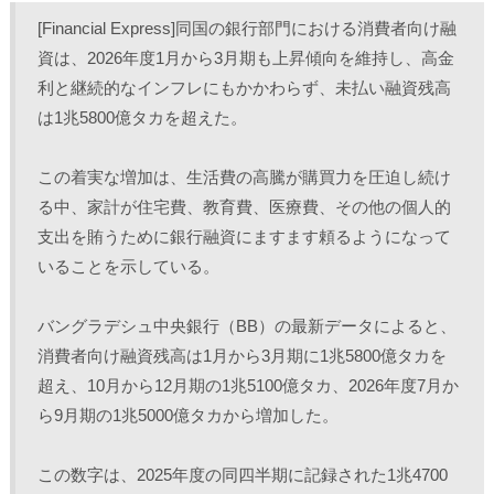
し
b
し
し
て
o
て
て
[Financial Express]同国の銀行部門における消費者向け融
T
o
L
印
w
k
i
刷
資は、2026年度1月から3月期も上昇傾向を維持し、高金
i
で
n
(
t
共
k
新
利と継続的なインフレにもかかわらず、未払い融資残高
t
有
e
し
e
す
d
い
r
る
I
ウ
は1兆5800億タカを超えた。
で
に
n
ィ
共
は
で
ン
有
ク
共
ド
(
リ
有
ウ
この着実な増加は、生活費の高騰が購買力を圧迫し続け
新
ッ
(
で
し
ク
新
開
る中、家計が住宅費、教育費、医療費、その他の個人的
い
し
し
き
ウ
て
い
ま
ィ
く
ウ
す
支出を賄うために銀行融資にますます頼るようになって
ン
だ
ィ
)
ド
さ
ン
いることを示している。
ウ
い
ド
で
(
ウ
開
新
で
き
し
開
バングラデシュ中央銀行（BB）の最新データによると、
ま
い
き
す
ウ
ま
)
ィ
す
消費者向け融資残高は1月から3月期に1兆5800億タカを
ン
)
ド
超え、10月から12月期の1兆5100億タカ、2026年度7月か
ウ
で
ら9月期の1兆5000億タカから増加した。 
開
き
ま
す
)
この数字は、2025年度の同四半期に記録された1兆4700