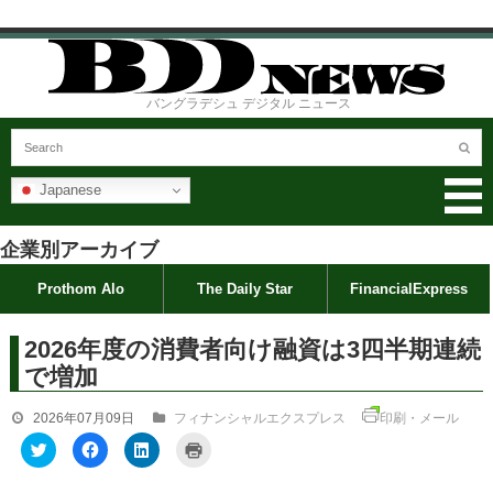
バングラデシュ デジタル ニュース
Japanese
企業別アーカイブ
Prothom Alo
The Daily Star
FinancialExpress
2026年度の消費者向け融資は3四半期連続
で増加
2026年07月09日
フィナンシャルエクスプレス
印刷・メール
ク
F
ク
ク
リ
a
リ
リ
ッ
c
ッ
ッ
ク
e
ク
ク