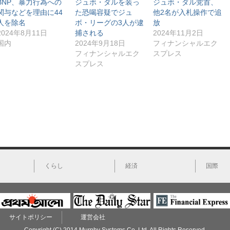
t
有
e
し
BNP、暴力行為への
ジュボ・ダルを装っ
ジュボ・ダル党首、
e
す
d
い
関与などを理由に44
た恐喝容疑でジュ
他2名が入札操作で追
r
る
I
ウ
で
に
n
ィ
人を除名
ボ・リーグの3人が逮
放
共
は
で
ン
有
ク
共
ド
2024年8月11日
捕される
2024年11月2日
(
リ
有
ウ
国内
2024年9月18日
フィナンシャルエク
新
ッ
(
で
し
ク
新
開
フィナンシャルエク
スプレス
い
し
し
き
ウ
て
い
ま
スプレス
ィ
く
ウ
す
ン
だ
ィ
)
ド
さ
ン
ウ
い
ド
で
(
ウ
開
新
で
き
し
開
ま
い
き
す
ウ
ま
)
ィ
す
ン
)
ド
ウ
で
開
き
くらし
経済
国際
ま
す
)
サイトポリシー
運営会社
Copyright (C) 2014 Murphy Systems Co.,Ltd. All Rights Reserved.