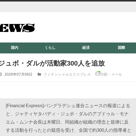
国内
くらし
経済
国際
ジュボ・ダルが活動家300人を追放
2026年07月09日
フィナンシャルエクスプレス
印刷・メール
[Financial Express]バングラデシュ連合ニュースの報道による
と、ジャティヤタバディ・ジュボ・ダルのアブドゥル・モナ
エム・ムンナ会長は木曜日、同組織が組織の理念と規律に反
する活動を行ったとの疑惑を受け、全国で約300人の指導者と