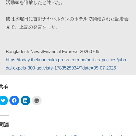
活動家を追放したと述べた。
彼は水曜日に首都ナヤパルタンのホテルで開催された記者会
見で、上記の発言をした。
Bangladesh News/Financial Express 20260709
https://today.thefinancialexpress.com.bd/politics-policies/jubo-
dal-expels-300-activists-1783529934/?date=09-07-2026
共有
ク
F
ク
ク
リ
a
リ
リ
ッ
c
ッ
ッ
ク
e
ク
ク
し
b
し
し
て
o
て
て
T
o
L
印
関連
w
k
i
刷
i
で
n
(
t
共
k
新