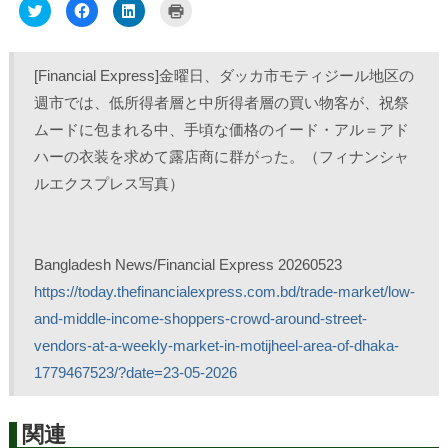
ク
F
ク
ク
リ
a
リ
リ
ッ
c
ッ
ッ
ク
e
ク
ク
し
b
し
し
て
o
て
て
[Financial Express]金曜日、ダッカ市モティジール地区の
T
o
L
印
w
k
i
刷
週市では、低所得者層と中所得者層の買い物客が、祝祭
i
で
n
(
t
共
k
新
ムードに包まれる中、手頃な価格のイード・アル＝アド
t
有
e
し
e
す
d
い
r
る
I
ウ
ハーの衣装を求めて露店商に群がった。（フィナンシャ
で
に
n
ィ
共
は
で
ン
ルエクスプレス写真）
有
ク
共
ド
(
リ
有
ウ
新
ッ
(
で
し
ク
新
開
い
し
し
き
ウ
て
い
ま
ィ
く
ウ
す
Bangladesh News/Financial Express 20260523
ン
だ
ィ
)
ド
さ
ン
https://today.thefinancialexpress.com.bd/trade-market/low-
ウ
い
ド
で
(
ウ
and-middle-income-shoppers-crowd-around-street-
開
新
で
き
し
開
vendors-at-a-weekly-market-in-motijheel-area-of-dhaka-
ま
い
き
す
ウ
ま
)
ィ
す
1779467523/?date=23-05-2026
ン
)
ド
ウ
で
開
関連
き