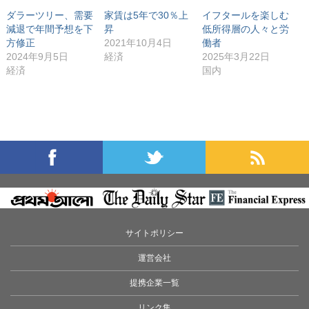
ま
す
ダラーツリー、需要
家賃は5年で30％上
イフタールを楽しむ
)
減退で年間予想を下
昇
低所得層の人々と労
方修正
2021年10月4日
働者
2024年9月5日
経済
2025年3月22日
経済
国内
サイトポリシー
運営会社
提携企業一覧
リンク集