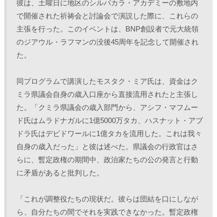
彼は、土曜日に地区のシルパカラ・アカデミーの敷地内
ま
す
)
で開催された祈祷会と討論会で演説した際に、これらの
主張を行った。このイベントは、BNP創設者で元大統領
のジアウル・ラフマンの没後45周年を記念して開催され
た。
同プログラムで講演したモスタク・ミア氏は、資金はク
ミラ県議会自身の歳入口座から直接流用されたと主張し
た。「クミラ県議会の歳入部門から、アシフ・マフムー
ド氏はムラドナガルに1億5000万タカ、ハスナット・アブ
ドラ氏はデビドワールに1億タカを流用した。これは我々
自身の歳入だった」と彼は述べた。県議会の行政官はさ
らに、暫定政権の期間中、政治家たちの公の発言と行動
に矛盾があると批判した。
「これが調整役たちの現状だ。彼らは団結を口にしなが
ら、自分たちの間でそれを実践できなかった。暫定政権