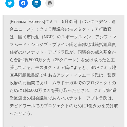
ク
F
ク
ク
リ
a
リ
リ
ッ
c
ッ
ッ
ク
e
ク
ク
し
b
し
し
て
o
て
て
[Financial Express]クミラ、5月31日（バングラデシュ連
T
o
L
印
w
k
i
刷
合ニュース）：クミラ県議会のモスタク・ミア行政官
i
で
n
(
t
共
k
新
は、国民市民党（NCP）のスポークスマン、アシフ・マ
t
有
e
し
e
す
d
い
r
る
I
ウ
フムード・ショジブ・ブヤイン氏と南部地域統括組織責
で
に
n
ィ
共
は
で
ン
任者のハスナット・アブドラ氏が、同議会の歳入基金か
有
ク
共
ド
(
リ
有
ウ
ら合計2億5000万タカ（25クローレ）を受け取ったと主
新
ッ
(
で
し
ク
新
開
張している。モスタク・ミア氏によると、BNPクミラ地
い
し
し
き
ウ
て
い
ま
ィ
く
ウ
す
区共同組織書記でもあるアシフ・マフムード氏は、暫定
ン
だ
ィ
)
ド
さ
ン
政府の元顧問であり、ムラドナガルでのプロジェクトの
ウ
い
ド
で
(
ウ
ために1億5000万タカを受け取ったとされ、クミラ第4選
開
新
で
き
し
開
挙区選出の国会議員であるハスナット・アブドラ氏は、
ま
い
き
す
ウ
ま
)
ィ
す
デビドワールでのプロジェクトのために1億タカを受け取
ン
)
ド
ったという。
ウ
で
開
き