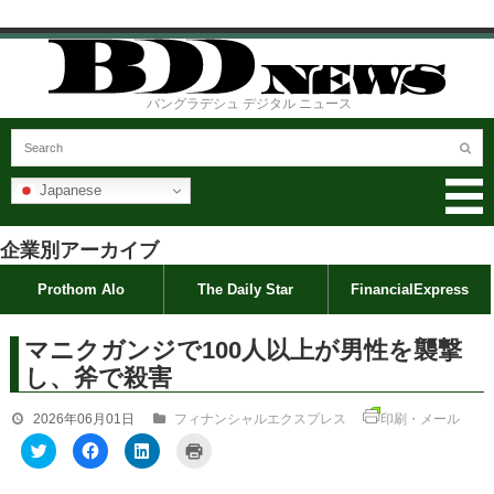
バングラデシュ デジタル ニュース
Japanese
企業別アーカイブ
Prothom Alo
The Daily Star
FinancialExpress
マニクガンジで100人以上が男性を襲撃
し、斧で殺害
2026年06月01日
フィナンシャルエクスプレス
印刷・メール
ク
F
ク
ク
リ
a
リ
リ
ッ
c
ッ
ッ
ク
e
ク
ク