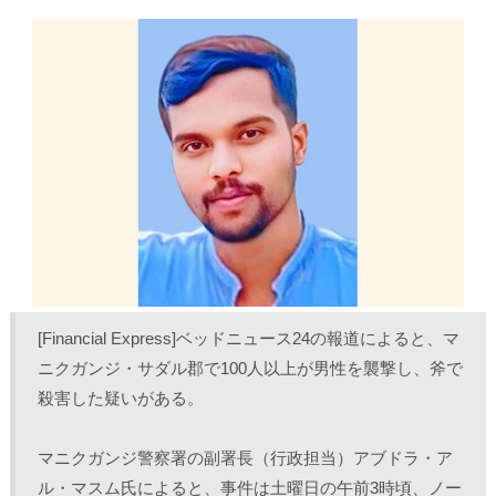
し
b
し
し
て
o
て
て
T
o
L
印
w
k
i
刷
i
で
n
(
t
共
k
新
t
有
e
し
e
す
d
い
r
る
I
ウ
で
に
n
ィ
共
は
で
ン
有
ク
共
ド
(
リ
有
ウ
新
ッ
(
で
し
ク
新
開
い
し
し
き
ウ
て
い
ま
ィ
く
ウ
す
ン
だ
ィ
)
ド
さ
ン
ウ
い
ド
で
(
ウ
開
新
で
き
し
開
ま
い
き
[Financial Express]ベッドニュース24の報道によると、マ
す
ウ
ま
)
ィ
す
ン
)
ニクガンジ・サダル郡で100人以上が男性を襲撃し、斧で
ド
ウ
殺害した疑いがある。
で
開
き
ま
マニクガンジ警察署の副署長（行政担当）アブドラ・ア
す
)
ル・マスム氏によると、事件は土曜日の午前3時頃、ノー