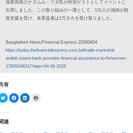
漁業局長のナズムル・フダ氏が特別ゲストとしてイベントに
出席しました。この取り組みの一環として、131人の漁師が財
政支援を受け、各受益者は1万タカを受け取りました。
Bangladesh News/Financial Express 20260604
https://today.thefinancialexpress.com.bd/trade-market/al-
arafah-islami-bank-provides-financial-assistance-to-fishermen-
1780504831/?date=04-06-2026
共有
ク
F
ク
ク
リ
a
リ
リ
ッ
c
ッ
ッ
ク
e
ク
ク
し
b
し
し
て
o
て
て
T
o
L
印
関連
w
k
i
刷
i
で
n
(
t
共
k
新
t
有
e
し