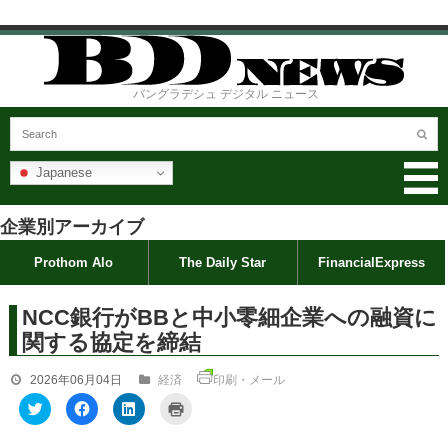
バングラデシュ デジタル ニュース
Japanese
企業別アーカイブ
Prothom Alo
The Daily Star
FinancialExpress
NCC銀行がBBと中小零細企業への融資に
関する協定を締結
2026年06月04日
経済
印刷・メール
ク
F
ク
ク
リ
a
リ
リ
ッ
c
ッ
ッ
ク
e
ク
ク