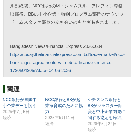
ル副総裁、NCC銀行のM・シャムスル・アレフィン専務
取締役、BBの中小企業・特別プログラム部門のナウシャ
ド・ムスタファ部長の立ち会いのもと署名されました。
Bangladesh News/Financial Express 20260604
https://today.thefinancialexpress.com.bd/trade-market/ncc-
bank-signs-agreements-with-bb-to-finance-cmsmes-
1780504805/?date=04-06-2026
関連
NCC銀行が国際中
NCC銀行とBBが起
シチズンズ銀行と
小企業デーを祝う
業家育成のために協
BBがクラスター融
2025年7月5日
力
資と中小企業開発に
経済
2025年5月11日
関する協定を締結。
経済
2026年5月24日
経済