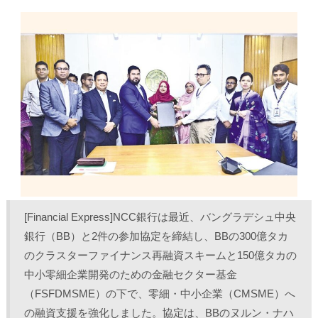
し
b
し
し
て
o
て
て
T
o
L
印
w
k
i
刷
i
で
n
(
t
共
k
新
t
有
e
し
e
す
d
い
r
る
I
ウ
で
に
n
ィ
共
は
で
ン
有
ク
共
ド
(
リ
有
ウ
新
ッ
(
で
し
ク
新
開
い
し
し
き
ウ
て
い
ま
ィ
く
ウ
す
ン
だ
ィ
)
ド
さ
ン
ウ
い
ド
で
(
ウ
開
新
で
き
し
開
ま
い
き
[Financial Express]NCC銀行は最近、バングラデシュ中央
す
ウ
ま
)
ィ
す
ン
)
銀行（BB）と2件の参加協定を締結し、BBの300億タカ
ド
ウ
のクラスターファイナンス再融資スキームと150億タカの
で
開
中小零細企業開発のための金融セクター基金
き
ま
（FSFDMSME）の下で、零細・中小企業（CMSME）へ
す
)
の融資支援を強化しました。協定は、BBのヌルン・ナハ