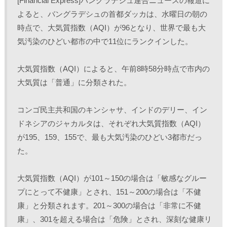
[Financial Express]バングラデシュ連合ニュースの報道に
T
o
L
印
w
k
i
刷
よると、バングラデシュの首都ダッカは、水曜日の朝の
i
で
n
(
t
共
k
新
時点で、大気質指数（AQI）が96となり、世界で最も大
t
有
e
し
e
す
d
い
r
る
I
ウ
気汚染のひどい都市の中で11位にランクインした。
で
に
n
ィ
共
は
で
ン
有
ク
共
ド
(
リ
有
ウ
大気質指数（AQI）によると、午前8時58分時点で市内の
新
ッ
(
で
し
ク
新
開
大気質は「普通」に分類された。
い
し
し
き
ウ
て
い
ま
ィ
く
ウ
す
ン
だ
ィ
)
ド
さ
ン
コンゴ民主共和国のキンシャサ、インドのデリー、イン
ウ
い
ド
で
(
ウ
ドネシアのジャカルタは、それぞれ大気質指数（AQI）
開
新
で
き
し
開
が195、159、155で、最も大気汚染のひどい3都市だっ
ま
い
き
す
ウ
ま
)
ィ
す
た。
ン
)
ド
ウ
で
大気質指数（AQI）が101～150の場合は「敏感なグルー
開
き
プにとって不健康」とされ、151～200の場合は「不健
ま
す
)
康」と分類されます。201～300の場合は「非常に不健
康」、301を超える場合は「危険」とされ、深刻な健康リ