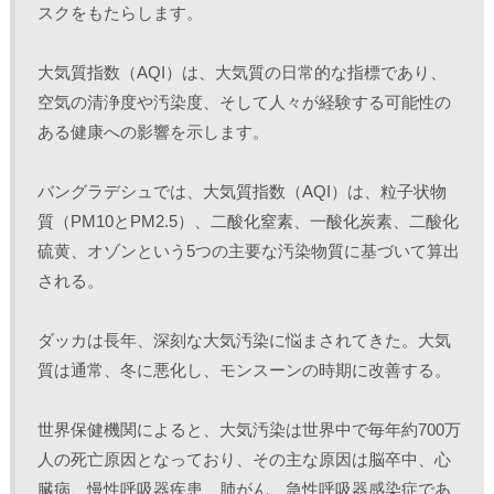
スクをもたらします。
大気質指数（AQI）は、大気質の日常的な指標であり、
空気の清浄度や汚染度、そして人々が経験する可能性の
ある健康への影響を示します。
バングラデシュでは、大気質指数（AQI）は、粒子状物
質（PM10とPM2.5）、二酸化窒素、一酸化炭素、二酸化
硫黄、オゾンという5つの主要な汚染物質に基づいて算出
される。
ダッカは長年、深刻な大気汚染に悩まされてきた。大気
質は通常、冬に悪化し、モンスーンの時期に改善する。
世界保健機関によると、大気汚染は世界中で毎年約700万
人の死亡原因となっており、その主な原因は脳卒中、心
臓病、慢性呼吸器疾患、肺がん、急性呼吸器感染症であ