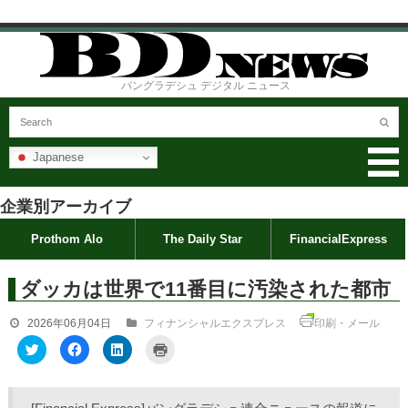
バングラデシュ デジタル ニュース
Japanese
企業別アーカイブ
Prothom Alo
The Daily Star
FinancialExpress
ダッカは世界で11番目に汚染された都市
2026年06月04日
フィナンシャルエクスプレス
印刷・メール
ク
F
ク
ク
リ
a
リ
リ
ッ
c
ッ
ッ
ク
e
ク
ク
し
b
し
し
て
o
て
て