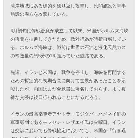
湾岸地域にある標的を繰り返し攻撃し、民間施設と軍事
施設の両方を攻撃している。
4月初旬に停戦合意が成立して以来、米国がホルムズ海峡
の再開を推進してきたため、敵対行為が時折再燃してい
る。ホルムズ海峡は、戦前は世界の石油と液化天然ガス
の輸送量の約5分の1を担っていた航路である。
先週、イランと米国は、戦争を停止し、海峡を再開する
ための暫定的な初期合意に向けて進展があったことを示
唆したが、両国はまだ合意書に署名しておらず、より複
雑な交渉は後日行われることになるだろう。 
イランの最高指導者アヤトラ・モジタバ・ハメネイ師の
軍事顧問であるモフセン・レザエイ氏は火曜日、イラン
は交渉においても停戦協定においても、米国が「行き過