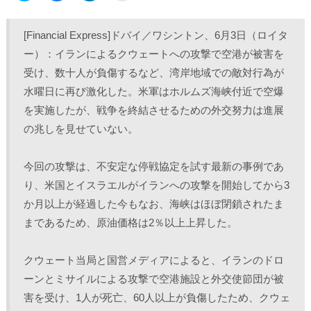
ッ
c
ッ
ッ
ク
e
ク
ク
し
b
し
し
て
o
て
て
[Financial Express]ドバイ／ワシントン、6月3日（ロイタ
T
o
L
印
w
k
i
刷
ー）：イランによるクウェートへの攻撃で空港が被害を
i
で
n
(
t
共
k
新
受け、数十人が負傷するなど、湾岸地域での敵対行為が
t
有
e
し
e
す
d
い
r
る
I
ウ
水曜日に再び激化した。米軍はホルムズ海峡付近で空爆
で
に
n
ィ
共
は
で
ン
を実施したが、戦争を終結させるための外交努力は進展
有
ク
共
ド
(
リ
有
ウ
の兆しを見せていない。
新
ッ
(
で
し
ク
新
開
い
し
し
き
ウ
て
い
ま
ィ
く
ウ
す
今回の攻撃は、不安定な停戦協定を試す最新の事例であ
ン
だ
ィ
)
ド
さ
ン
り、米国とイスラエルがイランへの攻撃を開始してから3
ウ
い
ド
で
(
ウ
か月以上が経過した今もなお、海峡はほぼ閉鎖されたま
開
新
で
き
し
開
まであるため、原油価格は2％以上上昇した。
ま
い
き
す
ウ
ま
)
ィ
す
ン
)
ド
クウェート当局と国営メディアによると、イランのドロ
ウ
で
ーンとミサイルによる攻撃で空港施設と外交使節団が被
開
き
害を受け、1人が死亡、60人以上が負傷したため、クウェ
ま
す