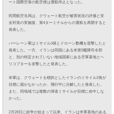
)
ート国際空港の航空便は運航停止となった。
民間航空当局は、クウェート航空が被害状況の評価と安
全対策の実施後、第4ターミナルからの運航を再開すると
発表した。
バーレーン軍はミサイル3発とドローン数機を迎撃したと
発表した。一方、イランは同国にある米第5艦隊司令部
と、別の特定されていない地域国家にある空軍基地とヘ
リコプターを攻撃したと発表した。
米軍は、クウェートを標的としたイランのミサイル2発が
目標に届かなかったか、飛行中に分解したと発表した。
また、同地域では複数の弾道ミサイルが目標に命中しな
かった。
2月28日に紛争が始まって以来、イランは米軍基地のある