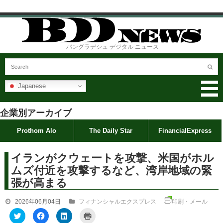
バングラデシュ デジタル ニュース
Japanese
企業別アーカイブ
Prothom Alo
The Daily Star
FinancialExpress
イランがクウェートを攻撃、米国がホル
ムズ付近を攻撃するなど、湾岸地域の緊
張が高まる
2026年06月04日
フィナンシャルエクスプレス
印刷・メール
ク
F
ク
ク
リ
a
リ
リ