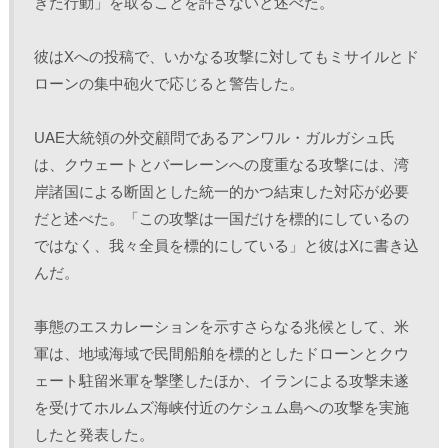
ぎた行動」を取ることを許さないと述べた。
彼はXへの投稿で、いかなる攻撃に対してもミサイルとド
ローンの集中砲火で応じると警告した。
UAE大統領の外交顧問であるアンワル・ガルガシュ氏
は、クウェートとバーレーンへの度重なる攻撃には、湾
岸諸国による断固とした統一的かつ結束した対応が必要
だと述べた。「この攻撃は一国だけを標的にしているの
ではなく、我々全員を標的にしている」と彼はXに書き込
んだ。
事態のエスカレーションを示すさらなる兆候として、米
軍は、地域海域で民間船舶を標的としたドローンとクウ
ェート駐留米軍を撃墜したほか、イランによる攻撃未遂
を受けてホルムズ海峡付近のケシュム島への攻撃を実施
したと発表した。