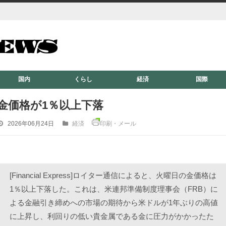
国内
くらし
経済
国際
金価格が1％以上下落
2026年06月24日
経済
印刷・メール
[Financial Express]ロイター通信によると、火曜日の金価格は
1％以上下落した。これは、米連邦準備制度理事会（FRB）に
よる金融引き締めへの市場の期待から米ドルが1年ぶりの高値
に上昇し、利回りの低い貴金属である金に圧力がかかったた