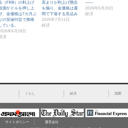
会（FRB）の利上げ
高まりが利上げ懸念
――
r
る
I
ウ
で
に
n
ィ
観測がドルを押し上
を煽り、金価格は週
2026年5月20日
共
は
で
ン
有
ク
共
ド
げ、金価格は7カ月ぶ
間で下落する見込み
経済
(
リ
有
ウ
りの安値付近で推移
2026年7月11日
新
ッ
(
で
し
ク
新
開
している。
経済
い
し
し
き
ウ
て
い
ま
2026年6月26日
ィ
く
ウ
す
経済
ン
だ
ィ
)
ド
さ
ン
ウ
い
ド
で
(
ウ
開
新
で
き
し
開
ま
い
き
す
ウ
ま
)
ィ
す
ン
)
ド
ウ
で
開
き
ま
す
くらし
経済
国際
)
サイトポリシー
運営会社