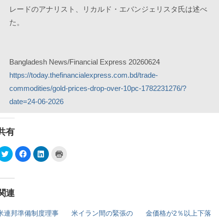
レードのアナリスト、リカルド・エバンジェリスタ氏は述べ
た。
Bangladesh News/Financial Express 20260624
https://today.thefinancialexpress.com.bd/trade-
commodities/gold-prices-drop-over-10pc-1782231276/?
date=24-06-2026
共有
ク
F
ク
ク
リ
a
リ
リ
ッ
c
ッ
ッ
ク
e
ク
ク
し
b
し
し
て
o
て
て
T
o
L
印
関連
w
k
i
刷
i
で
n
(
t
共
k
新
t
有
e
し
米連邦準備制度理事
米イラン間の緊張の
金価格が2％以上下落
e
す
d
い