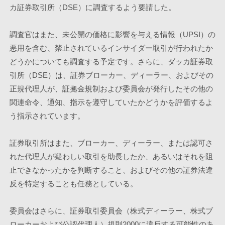
カ証券取引所（DSE）に調査するよう要請した。
調査官はまた、未公開の価格に影響を与える情報（UPSI）の
悪用を含む、禁止されているインサイダー取引が行われたか
どうかについても調査する予定です。さらに、ダッカ証券取
引所（DSE）は、証券ブローカー、ディーラー、およびその
正規代理人が、証拠金規制および委員会が発行したその他の
関連命令、通知、指示を遵守していたかどうかを評価するよ
う指示されています。
証券取引所はまた、ブローカー、ディーラー、または認可さ
れた代理人が疑わしい取引を助長したか、あるいはそれを阻
止できなかったかを判断すること、およびその他の証券法違
反を特定することも任務としている。
委員会はさらに、証券取引委員会（株式ディーラー、株式ブ
ローカーおよび公認代理人）規則2000に違反する可能性のあ