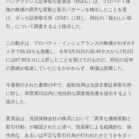
バングラデシュ証券取引委員会（BSEC）は、プロバティ保
険の株価の異常な変動と取引パターンを検出したことを受
け、ダッカ証券取引所（DSE）に対し、同社の「疑わしい取
引」について調査するよう指示した。 
この動きは、プロバティ・インシュアランスの株価がわずか3
ヶ月で55.16％も急騰し、今年3月31日の30.40タカから7月2日
には67.80タカに上昇したことを受けてのものだ。同社の近年
の業績が低迷していたにもかかわらず、株価は急騰した。
今週発行された書簡の中で、規制当局は当該主要証券取引所
に対し、30営業日以内に包括的な調査報告書を提出するよう
指示した。
委員会は、当該保険会社の株式において「異常な価格変動と
取引行動」が確認されたと述べ、投資家による組織的な、操
作的な、あるいは不正な取引行為が行われたかどうかをダッ