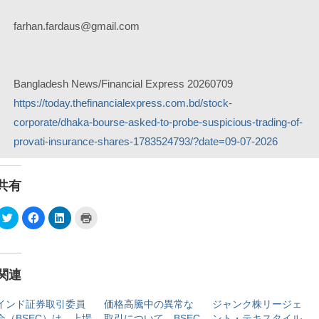
farhan.fardaus@gmail.com
Bangladesh News/Financial Express 20260709
https://today.thefinancialexpress.com.bd/stock-
corporate/dhaka-bourse-asked-to-probe-suspicious-trading-of-
provati-insurance-shares-1783524793/?date=09-07-2026
共有
ク
F
ク
ク
リ
a
リ
リ
ッ
c
ッ
ッ
ク
e
ク
ク
し
b
し
し
て
o
て
て
T
o
L
印
関連
w
k
i
刷
i
で
n
(
t
共
k
新
t
有
e
し
インド証券取引委員
価格高騰中の異常な
ジャンク株リージェ
e
す
d
い
会（BSEC）は、上場
取引について、BSEC
ント・テキスタイル
r
る
I
ウ